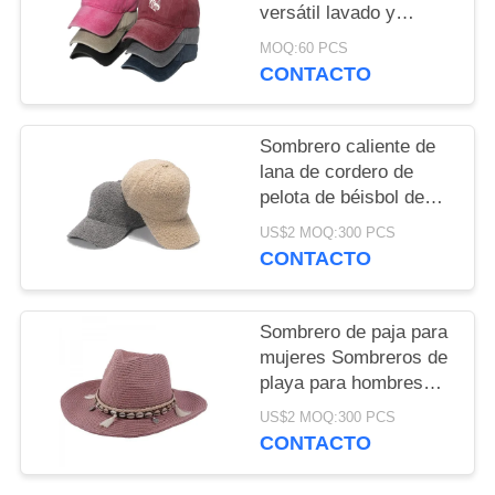
versátil lavado y
angustiado con
MOQ:60 PCS
estampado de
CONTACTO
mariposa para mujer
Sombrero caliente de
lana de cordero de
pelota de béisbol de
color sólido con todo el
US$2 MOQ:300 PCS
juego de la gorra del
CONTACTO
estudiante
Sombrero de paja para
mujeres Sombreros de
playa para hombres
Sol de verano Panamá
US$2 MOQ:300 PCS
Largo borde Floppy
CONTACTO
Fedora Cap