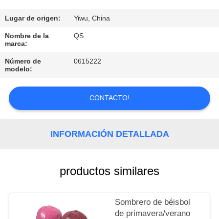
SOLICITAR
Lugar de origen:
Yiwu, China
UNA
Nombre de la
QS
marca:
CITA
Número de
0615222
modelo:
SHOPPING
ONLINE
CONTACTO!
INFORMACIÓN DETALLADA
productos similares
Sombrero de béisbol
de primavera/verano